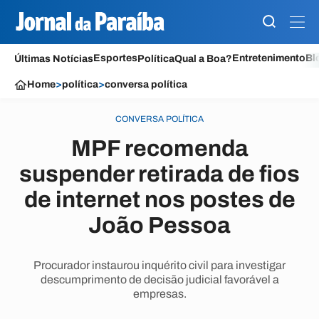
Esportes
Entretenimento
Bl
Últimas Notícias
Política
Qual a Boa?
Home
>
política
>
conversa política
CONVERSA POLÍTICA
MPF recomenda
suspender retirada de fios
de internet nos postes de
João Pessoa
Procurador instaurou inquérito civil para investigar
descumprimento de decisão judicial favorável a
empresas.