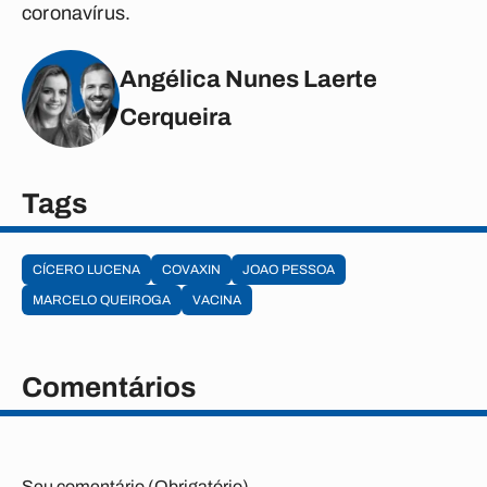
coronavírus.
Angélica Nunes Laerte
Cerqueira
Tags
CÍCERO LUCENA
COVAXIN
JOAO PESSOA
MARCELO QUEIROGA
VACINA
Comentários
Seu comentário (Obrigatório)