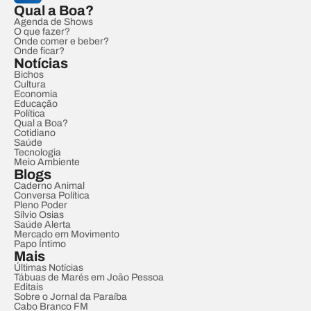
Qual a Boa?
Agenda de Shows
O que fazer?
Onde comer e beber?
Onde ficar?
Notícias
Bichos
Cultura
Economia
Educação
Política
Qual a Boa?
Cotidiano
Saúde
Tecnologia
Meio Ambiente
Blogs
Caderno Animal
Conversa Política
Pleno Poder
Sílvio Osias
Saúde Alerta
Mercado em Movimento
Papo Íntimo
Mais
Últimas Notícias
Tábuas de Marés em João Pessoa
Editais
Sobre o Jornal da Paraíba
Cabo Branco FM