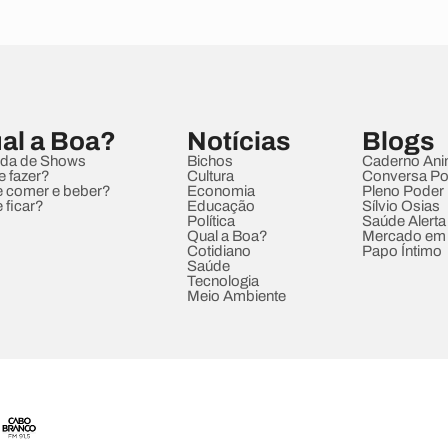
al a Boa?
Notícias
Blogs
da de Shows
Bichos
Caderno Ani
e fazer?
Cultura
Conversa Pol
 comer e beber?
Economia
Pleno Poder
 ficar?
Educação
Sílvio Osias
Política
Saúde Alerta
Qual a Boa?
Mercado em
Cotidiano
Papo Íntimo
Saúde
Tecnologia
Meio Ambiente