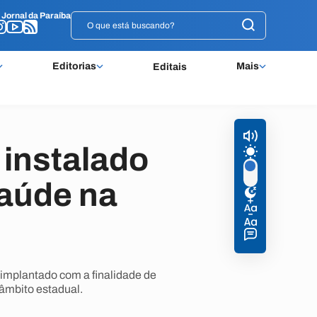
o
o
Jornal da Paraíba
Jornal da Paraíba
Editorias
Mais
Editais
 instalado
saúde na
i implantado com a finalidade de
 âmbito estadual.