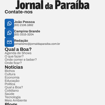
Contate-nos
João Pessoa
(83) 2106.1892
Campina Grande
(83) 3315-3204
Redação
jornalismo@jornaldaparaiba.com.br
Qual a Boa?
Agenda de Shows
O que fazer?
Onde comer e beber?
Onde ficar?
Notícias
Bichos
Cultura
Economia
Educação
Política
Qual a Boa?
Cotidiano
Saúde
Tecnologia
Meio Ambiente
Blogs