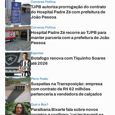
Conversa Política
TJPB autoriza prorrogação do contrato
do Hospital Padre Zé com prefeitura de
João Pessoa
Conversa Política
Hospital Padre Zé recorre ao TJPB para
manter parceria com a prefeitura de João
Pessoa
Esportes
Botafogo renova com Tiquinho Soares
até 2026
Pleno Poder
Suspeitas na Transposição: empresa
com contrato de R$ 62 milhões
pertenceria a vendedora de calçados
Qual a Boa?
Paraibana Bixarte fala sobre novos
projetos e confirma: 'vai ter travesti na