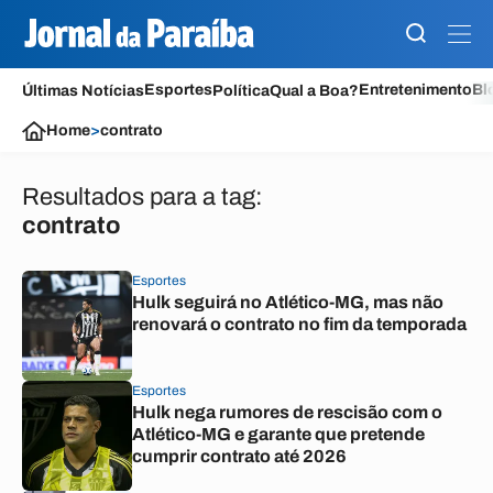
Esportes
Entretenimento
Bl
Últimas Notícias
Política
Qual a Boa?
Home
>
contrato
Resultados para a tag:
contrato
Esportes
Hulk seguirá no Atlético-MG, mas não
renovará o contrato no fim da temporada
Esportes
Hulk nega rumores de rescisão com o
Atlético-MG e garante que pretende
cumprir contrato até 2026