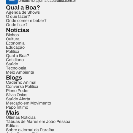
jornalismo@jornaldaparaiba.com.br
Qual a Boa?
Agenda de Shows
O que fazer?
Onde comer e beber?
Onde ficar?
Notícias
Bichos
Cultura
Economia
Educação
Política
Qual a Boa?
Cotidiano
Saúde
Tecnologia
Meio Ambiente
Blogs
Caderno Animal
Conversa Política
Pleno Poder
Sílvio Osias
Saúde Alerta
Mercado em Movimento
Papo Íntimo
Mais
Últimas Notícias
Tábuas de Marés em João Pessoa
Editais
Sobre o Jornal da Paraíba