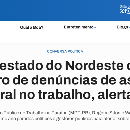
Siga 
Siga 
Entretenimento
Blogs
Qual a Boa?
CONVERSA POLÍTICA
 estado do Nordeste
o de denúncias de a
oral no trabalho, aler
io Público do Trabalho na Paraíba (MPT-PB), Rogério Sitônio Wa
imo ano partidos políticos e gestores públicos para alertar sobre