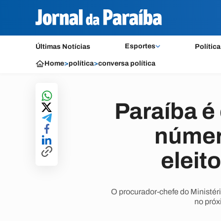
Esportes
Últimas Notícias
Política
Home
>
política
>
conversa política
Paraíba é
númer
eleit
O procurador-chefe do Ministér
no próx