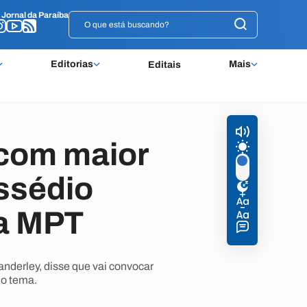
o
o
Jornal da Paraíba
Jornal da Paraíba
Editorias
Mais
Editais
 com maior
ssédio
ta MPT
nderley, disse que vai convocar
 o tema.