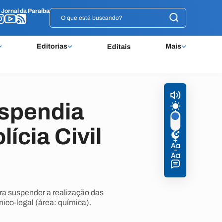
o
o
Jornal da Paraíba
Jornal da Paraíba
Editorias
Mais
Editais
uspendia
ícia Civil
ara suspender a realização das
ímico-legal (área: química).