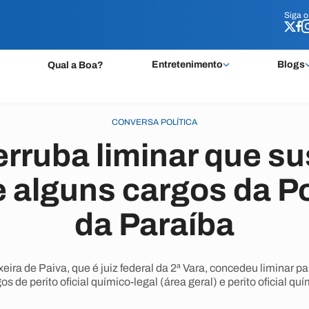
Siga 
Siga 
Entretenimento
Blogs
Qual a Boa?
CONVERSA POLÍTICA
rruba liminar que s
 alguns cargos da Pol
da Paraíba
ira de Paiva, que é juiz federal da 2ª Vara, concedeu liminar p
s de perito oficial químico-legal (área geral) e perito oficial qu