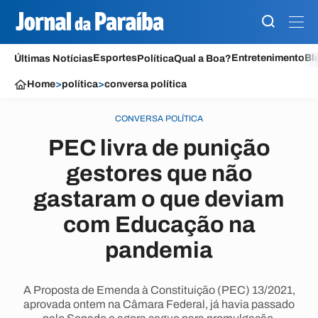
Esportes
Entretenimento
Bl
Últimas Notícias
Política
Qual a Boa?
Home
>
política
>
conversa política
CONVERSA POLÍTICA
PEC livra de punição
gestores que não
gastaram o que deviam
com Educação na
pandemia
A Proposta de Emenda à Constituição (PEC) 13/2021,
aprovada ontem na Câmara Federal, já havia passado