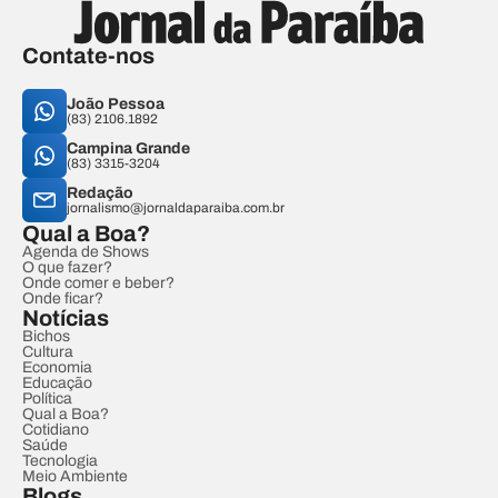
Contate-nos
João Pessoa
(83) 2106.1892
Campina Grande
(83) 3315-3204
Redação
jornalismo@jornaldaparaiba.com.br
Qual a Boa?
Agenda de Shows
O que fazer?
Onde comer e beber?
Onde ficar?
Notícias
Bichos
Cultura
Economia
Educação
Política
Qual a Boa?
Cotidiano
Saúde
Tecnologia
Meio Ambiente
Blogs