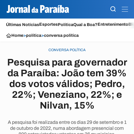
Esportes
Entretenimento
Bl
Últimas Notícias
Política
Qual a Boa?
Home
>
política
>
conversa política
CONVERSA POLÍTICA
Pesquisa para governador
da Paraíba: João tem 39%
dos votos válidos; Pedro,
22%; Veneziano, 22%; e
Nilvan, 15%
A pesquisa foi realizada entre os dias 29 de setembro e 1
de outubro de 2022, numa abordagem presencial com