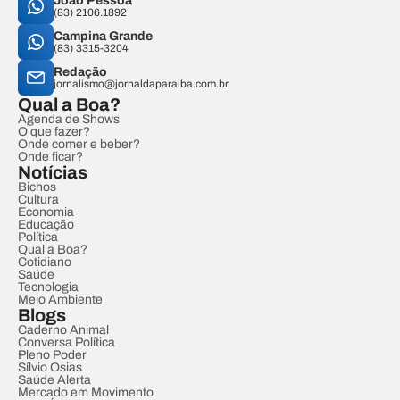
João Pessoa
(83) 2106.1892
Campina Grande
(83) 3315-3204
Redação
jornalismo@jornaldaparaiba.com.br
Qual a Boa?
Agenda de Shows
O que fazer?
Onde comer e beber?
Onde ficar?
Notícias
Bichos
Cultura
Economia
Educação
Política
Qual a Boa?
Cotidiano
Saúde
Tecnologia
Meio Ambiente
Blogs
Caderno Animal
Conversa Política
Pleno Poder
Sílvio Osias
Saúde Alerta
Mercado em Movimento