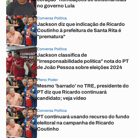
no governo Lula
Conversa Política
Jackson diz que indicação de Ricardo
Coutinho à prefeitura de Santa Rita é
"prematura"
Conversa Política
Jackson classifica de
"irresponsabilidade política" nota do PT
de João Pessoa sobre eleições 2024
Pleno Poder
Mesmo 'barrado' no TRE, presidente do
PT diz que Ricardo continuará
candidato; veja vídeo
Conversa Política
PT continuará usando recurso do fundo
eleitoral na campanha de Ricardo
Coutinho