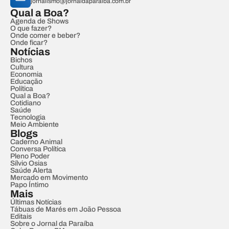
jornalismo@jornaldaparaiba.com.br
Qual a Boa?
Agenda de Shows
O que fazer?
Onde comer e beber?
Onde ficar?
Notícias
Bichos
Cultura
Economia
Educação
Política
Qual a Boa?
Cotidiano
Saúde
Tecnologia
Meio Ambiente
Blogs
Caderno Animal
Conversa Política
Pleno Poder
Sílvio Osias
Saúde Alerta
Mercado em Movimento
Papo Íntimo
Mais
Últimas Notícias
Tábuas de Marés em João Pessoa
Editais
Sobre o Jornal da Paraíba