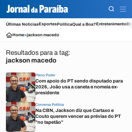
Esportes
Entretenimento
Bl
Últimas Notícias
Política
Qual a Boa?
Home
>
jackson macedo
Resultados para a tag:
jackson macedo
Pleno Poder
Com apoio do PT sendo disputado para
2026, João usa a caneta e nomeia ex-
presidente
Conversa Política
Na CBN, Jackson diz que Cartaxo e
Couto querem vencer as prévias do PT
"no tapetão”