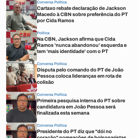
Conversa Política
Cartaxo rebate declaração de Jackson
Macedo à CBN sobre preferência do PT
por Cida Ramos
Política
Na CBN, Jackson afirma que Cida
Ramos 'nunca abandonou' esquerda e
tem 'mais identidade' com o PT
Conversa Política
Disputa pelo comando do PT de João
Pessoa coloca lideranças em rota de
colisão
Conversa Política
Primeira pesquisa interna do PT sobre
candidatura em João Pessoa será
finalizada esta semana
Conversa Política
Presidente do PT diz que "dói no
coração" nomeações de bolsonaristas