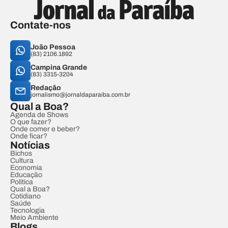
Contate-nos
João Pessoa
(83) 2106.1892
Campina Grande
(83) 3315-3204
Redação
jornalismo@jornaldaparaiba.com.br
Qual a Boa?
Agenda de Shows
O que fazer?
Onde comer e beber?
Onde ficar?
Notícias
Bichos
Cultura
Economia
Educação
Política
Qual a Boa?
Cotidiano
Saúde
Tecnologia
Meio Ambiente
Blogs