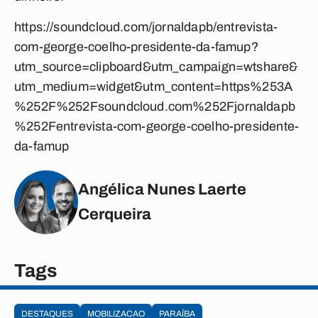
https://soundcloud.com/jornaldapb/entrevista-
com-george-coelho-presidente-da-famup?
utm_source=clipboard&utm_campaign=wtshare&
utm_medium=widget&utm_content=https%253A
%252F%252Fsoundcloud.com%252Fjornaldapb
%252Fentrevista-com-george-coelho-presidente-
da-famup
Angélica Nunes Laerte
Cerqueira
Tags
DESTAQUES
MOBILIZACAO
PARAÍBA