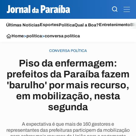
Esportes
Entretenimento
Bl
Últimas Notícias
Política
Qual a Boa?
Home
>
política
>
conversa política
CONVERSA POLÍTICA
Piso da enfermagem:
prefeitos da Paraíba fazem
'barulho' por mais recurso,
em mobilização, nesta
segunda
A expectativa é que mais de 160 gestores e
representantes das prefeituras participem da mobilização