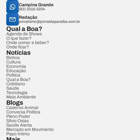
Campina Grande
(83) 3315-3204
Redação
jornalismo@jornaldaparaiba.com.br
Qual a Boa?
Agenda de Shows
O que fazer?
Onde comer e beber?
Onde ficar?
Notícias
Bichos
Cultura
Economia
Educação
Política
Qual a Boa?
Cotidiano
Saúde
Tecnologia
Meio Ambiente
Blogs
Caderno Animal
Conversa Política
Pleno Poder
Sílvio Osias
Saúde Alerta
Mercado em Movimento
Papo Íntimo
Mais