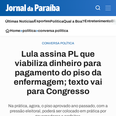
Esportes
Entretenimento
Bl
Últimas Notícias
Política
Qual a Boa?
Home
>
política
>
conversa política
CONVERSA POLÍTICA
Lula assina PL que
viabiliza dinheiro para
pagamento do piso da
enfermagem; texto vai
para Congresso
Na prática, agora, o piso aprovado ano passado, com a
pressão eleitoral, poderá ser colocado em prática por