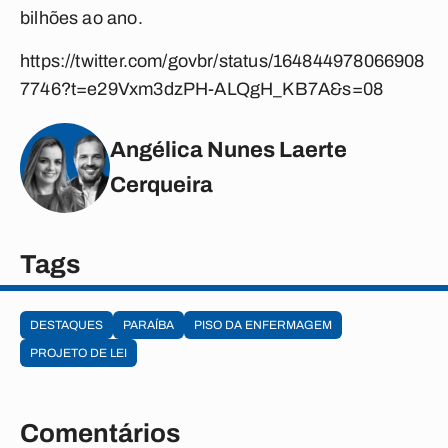
bilhões ao ano.
https://twitter.com/govbr/status/164844978066908
7746?t=e29Vxm3dzPH-ALQgH_KB7A&s=08
Angélica Nunes Laerte
Cerqueira
Tags
DESTAQUES
PARAÍBA
PISO DA ENFERMAGEM
PROJETO DE LEI
Comentários