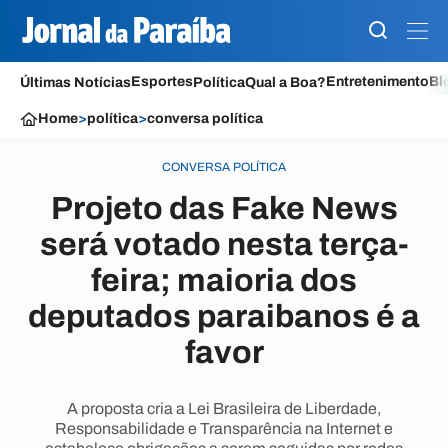
Esportes
Entretenimento
Bl
Últimas Notícias
Política
Qual a Boa?
Home
>
política
>
conversa política
CONVERSA POLÍTICA
Projeto das Fake News
será votado nesta terça-
feira; maioria dos
deputados paraibanos é a
favor
A proposta cria a Lei Brasileira de Liberdade,
Responsabilidade e Transparência na Internet e