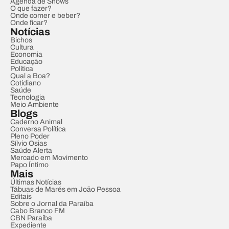
Agenda de Shows
O que fazer?
Onde comer e beber?
Onde ficar?
Notícias
Bichos
Cultura
Economia
Educação
Política
Qual a Boa?
Cotidiano
Saúde
Tecnologia
Meio Ambiente
Blogs
Caderno Animal
Conversa Política
Pleno Poder
Sílvio Osias
Saúde Alerta
Mercado em Movimento
Papo Íntimo
Mais
Últimas Notícias
Tábuas de Marés em João Pessoa
Editais
Sobre o Jornal da Paraíba
Cabo Branco FM
CBN Paraíba
Expediente