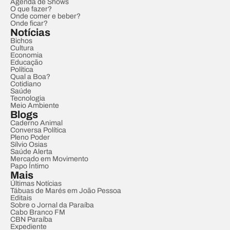
Agenda de Shows
O que fazer?
Onde comer e beber?
Onde ficar?
Notícias
Bichos
Cultura
Economia
Educação
Política
Qual a Boa?
Cotidiano
Saúde
Tecnologia
Meio Ambiente
Blogs
Caderno Animal
Conversa Política
Pleno Poder
Sílvio Osias
Saúde Alerta
Mercado em Movimento
Papo Íntimo
Mais
Últimas Notícias
Tábuas de Marés em João Pessoa
Editais
Sobre o Jornal da Paraíba
Cabo Branco FM
CBN Paraíba
Expediente