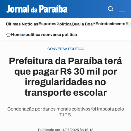
Esportes
Entretenimento
Bl
Últimas Notícias
Política
Qual a Boa?
Home
>
política
>
conversa política
CONVERSA POLÍTICA
Prefeitura da Paraíba terá
que pagar R$ 30 mil por
irregularidades no
transporte escolar
Condenação por danos morais coletivos foi imposta pelo
TJPB.
Publicado em 11/07/2025 às 16:13