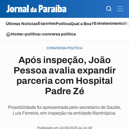
Esportes
Entretenimento
Bl
Últimas Notícias
Política
Qual a Boa?
Home
>
política
>
conversa política
CONVERSA POLÍTICA
Após inspeção, João
Pessoa avalia expandir
parceria com Hospital
Padre Zé
Possibilidade foi apresentada pelo secretário de Saúde,
Luís Ferreira, em inspeção na entidade filantrópica.
Publicado em 10/06/2025 às 14:49