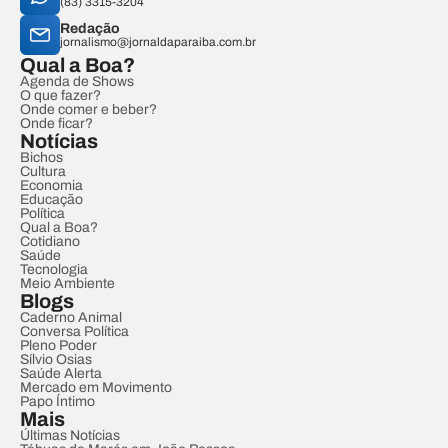
(83) 3315-3204
Redação
jornalismo@jornaldaparaiba.com.br
Qual a Boa?
Agenda de Shows
O que fazer?
Onde comer e beber?
Onde ficar?
Notícias
Bichos
Cultura
Economia
Educação
Política
Qual a Boa?
Cotidiano
Saúde
Tecnologia
Meio Ambiente
Blogs
Caderno Animal
Conversa Política
Pleno Poder
Sílvio Osias
Saúde Alerta
Mercado em Movimento
Papo Íntimo
Mais
Últimas Notícias