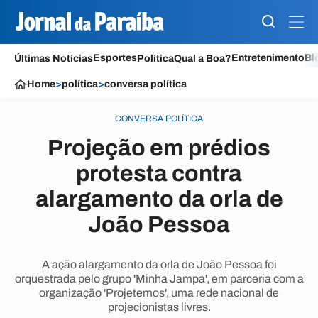
Esportes
Entretenimento
Bl
Últimas Notícias
Política
Qual a Boa?
Home
>
política
>
conversa política
CONVERSA POLÍTICA
Projeção em prédios
protesta contra
alargamento da orla de
João Pessoa
A ação alargamento da orla de João Pessoa foi
orquestrada pelo grupo 'Minha Jampa', em parceria com a
organização 'Projetemos', uma rede nacional de
projecionistas livres.