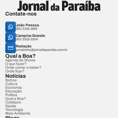
Contate-nos
João Pessoa
(83) 2106.1892
Campina Grande
(83) 3315-3204
Redação
jornalismo@jornaldaparaiba.com.br
Qual a Boa?
Agenda de Shows
O que fazer?
Onde comer e beber?
Onde ficar?
Notícias
Bichos
Cultura
Economia
Educação
Política
Qual a Boa?
Cotidiano
Saúde
Tecnologia
Meio Ambiente