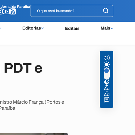
o
o
Jornal da Paraíba
Jornal da Paraíba
Editorias
Mais
Editais
 PDT e
nistro Márcio França (Portos e
Paraíba.