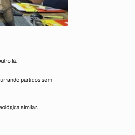
tro lá.
purrando partidos sem
lógica similar.