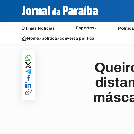
Esportes
Últimas Notícias
Política
Home
>
política
>
conversa política
Queir
dista
másca