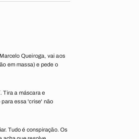
Marcelo Queiroga, vai aos
ção em massa) e pede o
í. Tira a máscara e
para essa 'crise' não
iar. Tudo é conspiração. Os
e acha que resolve