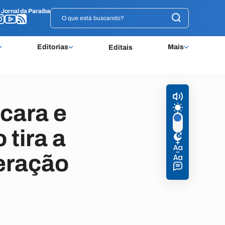
o
o
Jornal da Paraíba
Jornal da Paraíba
Editorias
Mais
Editais
cara e
tira a
eração