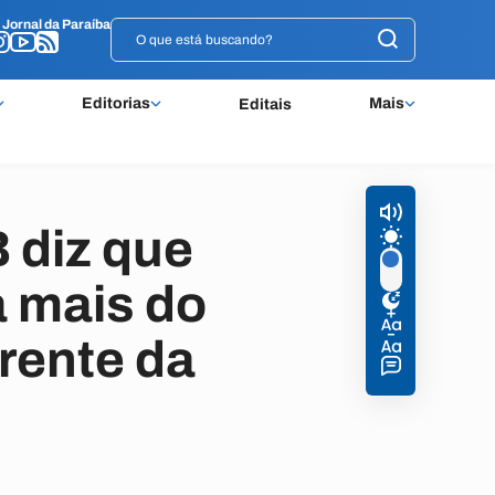
o
o
Jornal da Paraíba
Jornal da Paraíba
Editorias
Mais
Editais
 diz que
a mais do
rente da