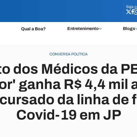
Siga 
Siga 
Entretenimento
Blogs
Qual a Boa?
CONVERSA POLÍTICA
to dos Médicos da PB
or' ganha R$ 4,4 mil 
cursado da linha de f
Covid-19 em JP