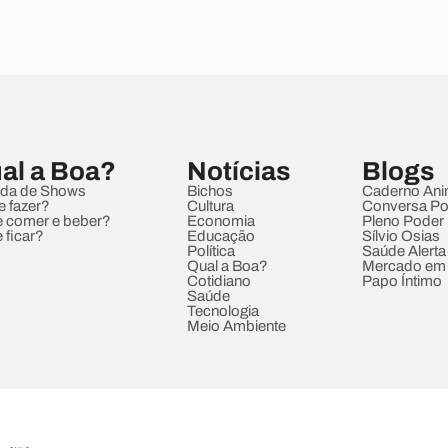
al a Boa?
Notícias
Blogs
da de Shows
Bichos
Caderno Ani
e fazer?
Cultura
Conversa Pol
 comer e beber?
Economia
Pleno Poder
 ficar?
Educação
Sílvio Osias
Política
Saúde Alerta
Qual a Boa?
Mercado em
Cotidiano
Papo Íntimo
Saúde
Tecnologia
Meio Ambiente