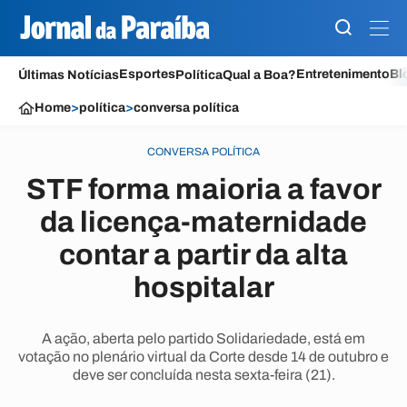
Esportes
Entretenimento
Bl
Últimas Notícias
Política
Qual a Boa?
Home
>
política
>
conversa política
CONVERSA POLÍTICA
STF forma maioria a favor
da licença-maternidade
contar a partir da alta
hospitalar
A ação, aberta pelo partido Solidariedade, está em
votação no plenário virtual da Corte desde 14 de outubro e
deve ser concluída nesta sexta-feira (21).