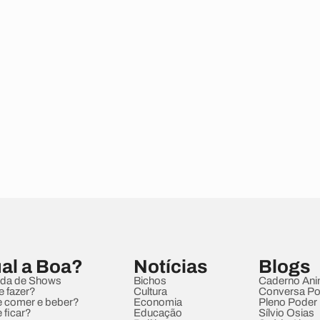
al a Boa?
Notícias
Blogs
da de Shows
Bichos
Caderno Ani
e fazer?
Cultura
Conversa Pol
 comer e beber?
Economia
Pleno Poder
 ficar?
Educação
Sílvio Osias