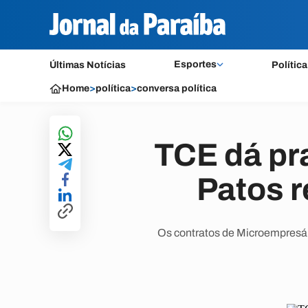
Esportes
Últimas Notícias
Política
Home
>
política
>
conversa política
TCE dá pra
Patos r
Os contratos de Microempresári