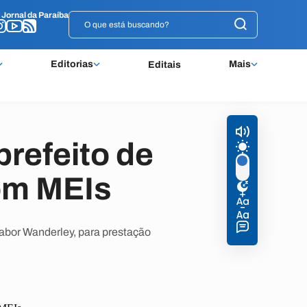
o
o
Jornal da Paraíba
Jornal da Paraíba
Editorias
Mais
Editais
prefeito de
com MEIs
Nabor Wanderley, para prestação