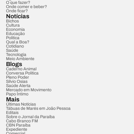
O que fazer?
Onde comer e beber?
Onde ficar?
Notícias
Bichos
Cultura
Economia
Educação
Política
Qual a Boa?
Cotidiano
Saúde
Tecnologia
Meio Ambiente
Blogs
Caderno Animal
Conversa Política
Pleno Poder
Sílvio Osias
Saúde Alerta
Mercado em Movimento
Papo Íntimo
Mais
Últimas Notícias
Tábuas de Marés em João Pessoa
Editais
Sobre o Jornal da Paraíba
Cabo Branco FM
CBN Paraíba
Expediente
Comercial