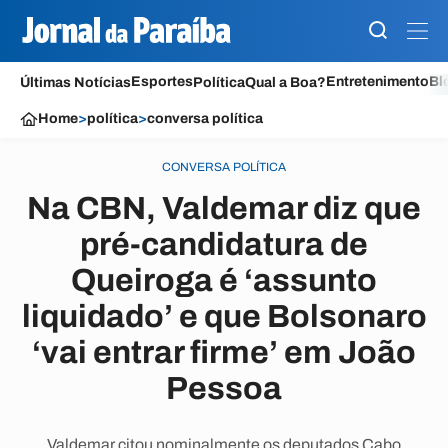
Esportes
Entretenimento
Bl
Últimas Notícias
Política
Qual a Boa?
Home
>
política
>
conversa política
CONVERSA POLÍTICA
Na CBN, Valdemar diz que
pré-candidatura de
Queiroga é ‘assunto
liquidado’ e que Bolsonaro
‘vai entrar firme’ em João
Pessoa
Valdemar citou nominalmente os deputados Cabo