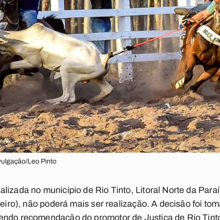
ivulgação/Leo Pinto
lizada no município de Rio Tinto, Litoral Norte da Para
neiro), não poderá mais ser realização. A decisão foi t
endo recomendação do promotor de Justiça de Rio Tinto