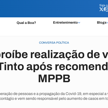
Siga 
Siga 
Entretenimento
Blogs
Qual a Boa?
CONVERSA POLÍTICA
proíbe realização de
Tinto após recomen
MPPB
meração de pessoas e a propagação da Covid-19, em especial a 
contágio e vem sendo responsável pelo aumento de casos em to