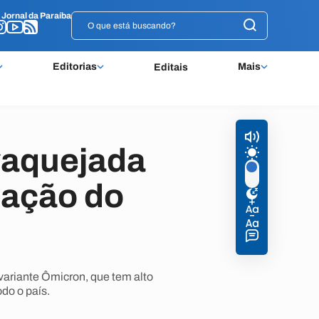
o
o
Jornal da Paraíba
Jornal da Paraíba
Editorias
Mais
Editais
 vaquejada
dação do
variante Ômicron, que tem alto
do o país.