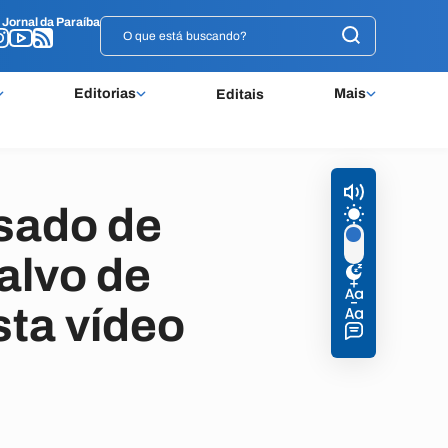
o
o
Jornal da Paraíba
Jornal da Paraíba
Editorias
Mais
Editais
sado de
 alvo de
sta vídeo