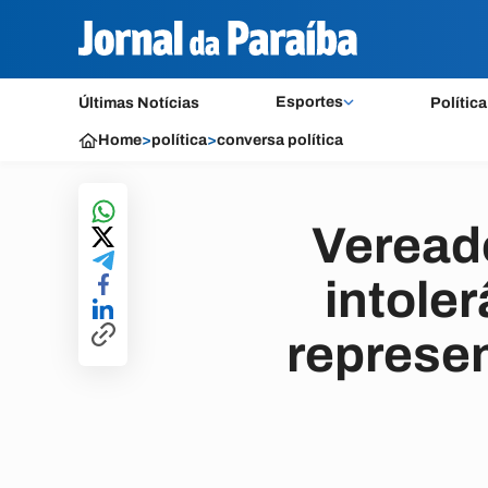
Esportes
Últimas Notícias
Política
Home
>
política
>
conversa política
Veread
intoler
represen