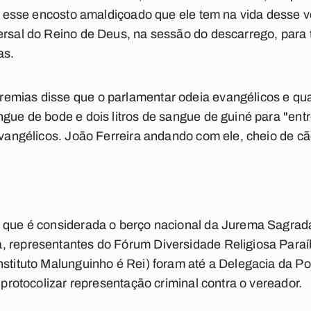
ar esse encosto amaldiçoado que ele tem na vida desse v
ersal do Reino de Deus, na sessão do descarrego, para 
as.
emias disse que o parlamentar odeia evangélicos e qu
ngue de bode e dois litros de sangue de guiné para "entr
 evangélicos. João Ferreira andando com ele, cheio de c
 que é considerada o berço nacional da Jurema Sagrada 
, representantes do Fórum Diversidade Religiosa Para
stituto Malunguinho é Rei) foram até a Delegacia da Pol
a protocolizar representação criminal contra o vereador.