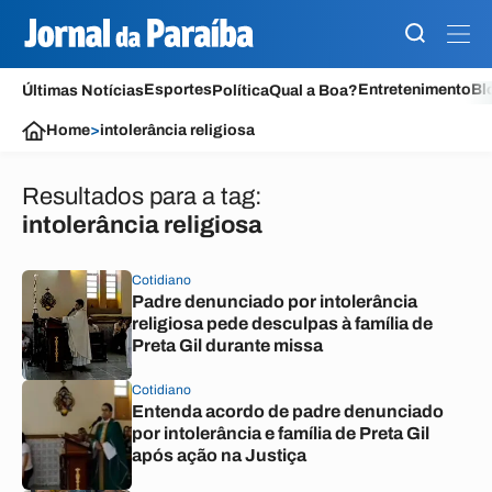
Esportes
Entretenimento
Bl
Últimas Notícias
Política
Qual a Boa?
Home
>
intolerância religiosa
Resultados para a tag:
intolerância religiosa
Cotidiano
Padre denunciado por intolerância
religiosa pede desculpas à família de
Preta Gil durante missa
Cotidiano
Entenda acordo de padre denunciado
por intolerância e família de Preta Gil
após ação na Justiça