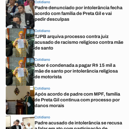
Cotidiano
Padre denunciado por intolerância fecha
acordo com família de Preta Gil e vai
pedir desculpas
Cotidiano
TJPB arquiva processo contra juiz
acusado de racismo religioso contra mãe
de santo
Cotidiano
Uber é condenada a pagar R$ 15 mil a
mãe de santo por intolerância religiosa
de motorista
Cotidiano
Após acordo de padre com MPF, família
de Preta Gil continua com processo por
danos morais
Cotidiano
Padre acusado de intolerância se recusa
a falar em ato com participação de