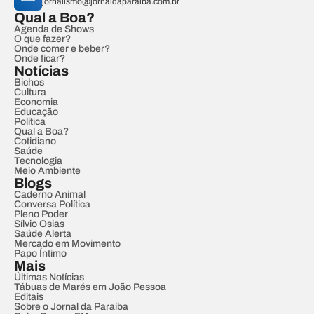
jornalismo@jornaldaparaiba.com.br
Qual a Boa?
Agenda de Shows
O que fazer?
Onde comer e beber?
Onde ficar?
Notícias
Bichos
Cultura
Economia
Educação
Política
Qual a Boa?
Cotidiano
Saúde
Tecnologia
Meio Ambiente
Blogs
Caderno Animal
Conversa Política
Pleno Poder
Sílvio Osias
Saúde Alerta
Mercado em Movimento
Papo Íntimo
Mais
Últimas Notícias
Tábuas de Marés em João Pessoa
Editais
Sobre o Jornal da Paraíba