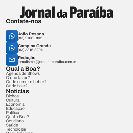
Contate-nos
João Pessoa
(83) 2106.1892
Campina Grande
(83) 3315-3204
Redação
jornalismo@jornaldaparaiba.com.br
Qual a Boa?
Agenda de Shows
O que fazer?
Onde comer e beber?
Onde ficar?
Notícias
Bichos
Cultura
Economia
Educação
Política
Qual a Boa?
Cotidiano
Saúde
Tecnologia