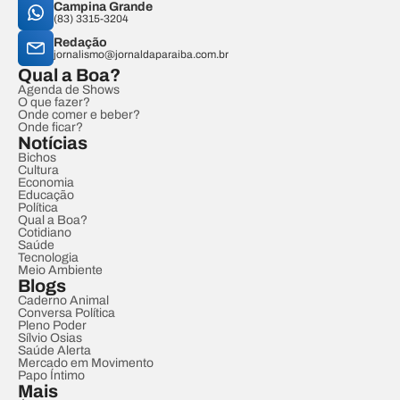
Campina Grande
(83) 3315-3204
Redação
jornalismo@jornaldaparaiba.com.br
Qual a Boa?
Agenda de Shows
O que fazer?
Onde comer e beber?
Onde ficar?
Notícias
Bichos
Cultura
Economia
Educação
Política
Qual a Boa?
Cotidiano
Saúde
Tecnologia
Meio Ambiente
Blogs
Caderno Animal
Conversa Política
Pleno Poder
Sílvio Osias
Saúde Alerta
Mercado em Movimento
Papo Íntimo
Mais