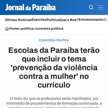
Esportes
Entretenimento
Bl
Últimas Notícias
Política
Qual a Boa?
Home
>
política
>
conversa política
CONVERSA POLÍTICA
Escolas da Paraíba terão
que incluir o tema
'prevenção da violência
contra a mulher' no
currículo
O texto diz que os professores serão habilitados, por
intermédio de procedimentos de formação continuada, a