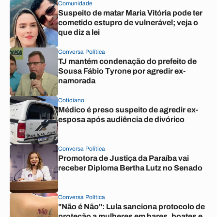
Comunidade
Suspeito de matar Maria Vitória pode ter
cometido estupro de vulnerável; veja o
que diz a lei
Conversa Política
TJ mantém condenação do prefeito de
Sousa Fábio Tyrone por agredir ex-
namorada
Cotidiano
Médico é preso suspeito de agredir ex-
esposa após audiência de divórico
Conversa Política
Promotora de Justiça da Paraíba vai
receber Diploma Bertha Lutz no Senado
Conversa Política
"Não é Não": Lula sanciona protocolo de
proteção a mulheres em bares, boates e