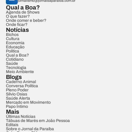
jornalismo@jornaldaparaiba.com.br
Qual a Boa?
Agenda de Shows
O que fazer?
Onde comer e beber?
Onde ficar?
Notícias
Bichos
Cultura
Economia
Educação
Política
Qual a Boa?
Cotidiano
Saúde
Tecnologia
Meio Ambiente
Blogs
Caderno Animal
Conversa Política
Pleno Poder
Sílvio Osias
Saúde Alerta
Mercado em Movimento
Papo Íntimo
Mais
Últimas Notícias
Tábuas de Marés em João Pessoa
Editais
Sobre o Jornal da Paraíba