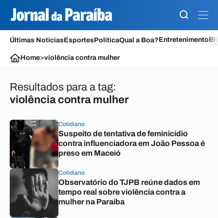
Entretenimento
Bl
Últimas Notícias
Esportes
Política
Qual a Boa?
Home
>
violência contra mulher
Resultados para a tag:
violência contra mulher
Cotidiano
Suspeito de tentativa de feminicídio
contra influenciadora em João Pessoa é
preso em Maceió
Cotidiano
Observatório do TJPB reúne dados em
tempo real sobre violência contra a
mulher na Paraíba