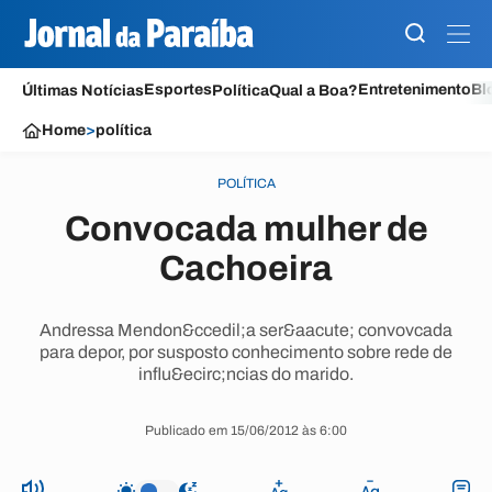
Esportes
Entretenimento
Bl
Últimas Notícias
Política
Qual a Boa?
Home
>
política
POLÍTICA
Convocada mulher de
Cachoeira
Andressa Mendon&ccedil;a ser&aacute; convovcada
para depor, por susposto conhecimento sobre rede de
influ&ecirc;ncias do marido.
Publicado em 15/06/2012 às 6:00