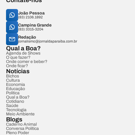
Contate-nos
João Pessoa
(83) 2106.1892
Campina Grande
(83) 3315-3204
Redação
jornalismo@jornaldaparaiba.com.br
Qual a Boa?
Agenda de Shows
O que fazer?
Onde comer e beber?
Onde ficar?
Notícias
Bichos
Cultura
Economia
Educação
Política
Qual a Boa?
Cotidiano
Saúde
Tecnologia
Meio Ambiente
Blogs
Caderno Animal
Conversa Política
Pleno Poder