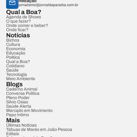
Redação
jornalismo@jornaldaparaiba.com.br
Qual a Boa?
Agenda de Shows
O que fazer?
Onde comer e beber?
Onde ficar?
Notícias
Bichos
Cultura
Economia
Educação
Política
Qual a Boa?
Cotidiano
Saúde
Tecnologia
Meio Ambiente
Blogs
Caderno Animal
Conversa Política
Pleno Poder
Sílvio Osias
Saúde Alerta
Mercado em Movimento
Papo Íntimo
Mais
Últimas Notícias
Tábuas de Marés em João Pessoa
Editais