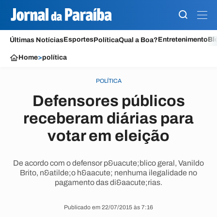
Esportes
Entretenimento
Bl
Últimas Notícias
Política
Qual a Boa?
Home
>
política
POLÍTICA
Defensores públicos
receberam diárias para
votar em eleição
De acordo com o defensor p&uacute;blico geral, Vanildo
Brito, n&atilde;o h&aacute; nenhuma ilegalidade no
pagamento das di&aacute;rias.
Publicado em 22/07/2015 às 7:16