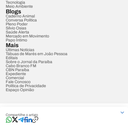
Tecnologia
Meio Ambiente
Blogs
Caderno Animal
Conversa Política
Pleno Poder
Sílvio Osias
Saúde Alerta
Mercado em Movimento
Papo Íntimo
Mais
Últimas Notícias
Tábuas de Marés em João Pessoa
Editais
Sobre o Jornal da Paraíba
Cabo Branco FM
CBN Paraíba
Expediente
Comercial
Fale Conosco
Política de Privacidade
Espaço Opinião
© REDE PARAÍBA DE COMUNICAÇÃO
Compartilhe o artigo
Developed by
Designed by