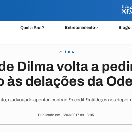
Siga 
Siga 
Entretenimento
Blogs
Qual a Boa?
POLÍTICA
de Dilma volta a pedi
 às delações da Od
to, o advogado apontou contradi&ccedil;&otilde;es nos depoi
Publicado em 16/03/2017 às 18:05