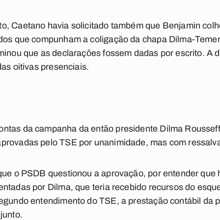
o, Caetano havia solicitado também que Benjamin col
idos que compunham a coligação da chapa Dilma-Temer
minou que as declarações fossem dadas por escrito. A de
as oitivas presenciais.
ontas da campanha da então presidente Dilma Rousseff
aprovadas pelo TSE por unanimidade, mas com ressalv
rque o PSDB questionou a aprovação, por entender que h
entadas por Dilma, que teria recebido recursos do esq
egundo entendimento do TSE, a prestação contábil da pr
junto.