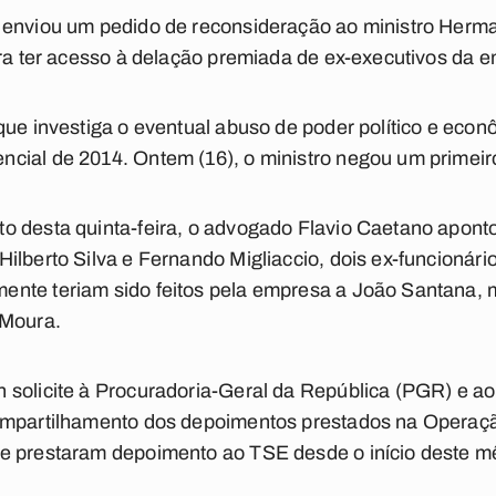
 enviou um pedido de reconsideração ao ministro Herma
ara ter acesso à delação premiada de ex-executivos da e
que investiga o eventual abuso de poder político e eco
ial de 2014. Ontem (16), o ministro negou um primeiro
o desta quinta-feira, o advogado Flavio Caetano apont
ilberto Silva e Fernando Migliaccio, dois ex-funcionár
nte teriam sido feitos pela empresa a João Santana, 
 Moura.
 solicite à Procuradoria-Geral da República (PGR) e a
ompartilhamento dos depoimentos prestados na Operaçã
e prestaram depoimento ao TSE desde o início deste mê