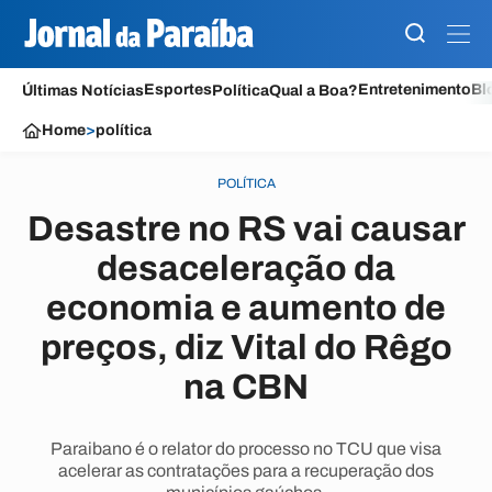
Esportes
Entretenimento
Bl
Últimas Notícias
Política
Qual a Boa?
Home
>
política
POLÍTICA
Desastre no RS vai causar
desaceleração da
economia e aumento de
preços, diz Vital do Rêgo
na CBN
Paraibano é o relator do processo no TCU que visa
acelerar as contratações para a recuperação dos