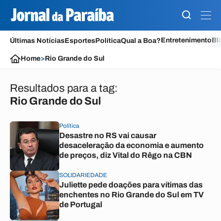
Entretenimento
Bl
Últimas Notícias
Esportes
Política
Qual a Boa?
Home
>
Rio Grande do Sul
Resultados para a tag:
Rio Grande do Sul
Política
Desastre no RS vai causar
desaceleração da economia e aumento
de preços, diz Vital do Rêgo na CBN
SOLIDARIEDADE
Juliette pede doações para vítimas das
enchentes no Rio Grande do Sul em TV
de Portugal