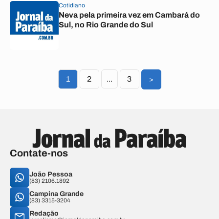
Cotidiano
Neva pela primeira vez em Cambará do
Sul, no Rio Grande do Sul
1
2
...
3
>
Contate-nos
João Pessoa
(83) 2106.1892
Campina Grande
(83) 3315-3204
Redação