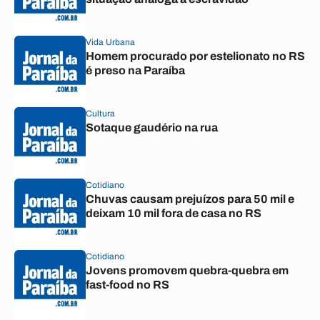
Vida Urbana
Homem procurado por estelionato no RS
é preso na Paraíba
Cultura
Sotaque gaudério na rua
Cotidiano
Chuvas causam prejuízos para 50 mil e
deixam 10 mil fora de casa no RS
Cotidiano
Jovens promovem quebra-quebra em
fast-food no RS