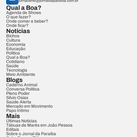
jornalismo@jornaldaparaiba.com.br
Qual a Boa?
Agenda de Shows
O que fazer?
Onde comer e beber?
Onde ficar?
Notícias
Bichos
Cultura
Economia
Educação
Política
Qual a Boa?
Cotidiano
Saúde
Tecnologia
Meio Ambiente
Blogs
Caderno Animal
Conversa Política
Pleno Poder
Sílvio Osias
Saúde Alerta
Mercado em Movimento
Papo Íntimo
Mais
Últimas Notícias
Tábuas de Marés em João Pessoa
Editais
Sobre o Jornal da Paraíba