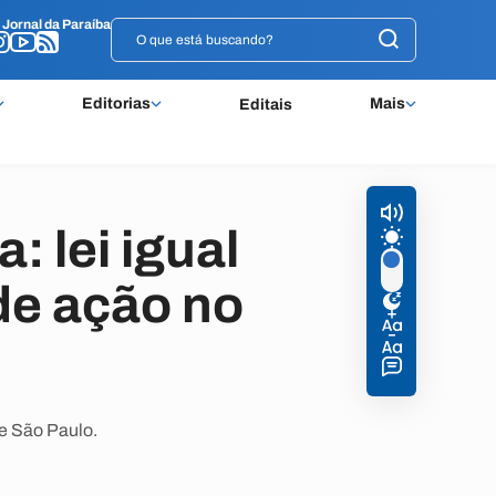
o
o
Jornal da Paraíba
Jornal da Paraíba
Editorias
Mais
Editais
: lei igual
 de ação no
de São Paulo.