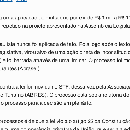
a uma aplicação de multa que pode ir de R$ 1 mil a R$ 1
 repetido na projeto apresentado na Assembleia Legisla
aulista nunca foi aplicada de fato. Pois logo após o text
gislativa, virou alvo de uma ação direta de inconstituci
 e foi barrada através de uma liminar. O processo foi 
urantes (Abrasel).
contra a lei foi movida no STF, dessa vez pela Associaç
Turismo (ABRES). O processo está sob a relatoria do 
 o processo para a decisão em plenário.
cessos é de que a lei viola o artigo 22 da Constituiçã
o em uma competência privativa da União, que seria a e