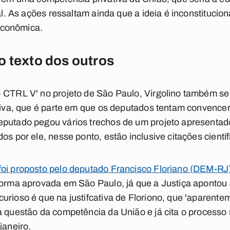
al. As ações ressaltam ainda que a ideia é inconstitucion
 econômica.
o texto dos outros
 CTRL V' no projeto de São Paulo, Virgolino também se '
ativa, que é parte em que os deputados tentam convence
eputado pegou vários trechos de um projeto apresenta
os por ele, nesse ponto, estão inclusive citações científ
foi proposto pelo deputado Francisco Floriano (DEM-RJ
norma aprovada em São Paulo, já que a Justiça apontou 
rioso é que na justifcativa de Floriono, que 'aparentemen
a questão da competência da União e já cita o processo
janeiro.