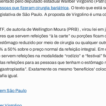
entado pelo deputado estadual Wallber Virgolino (Patri)
soas que fizeram cirurgia bariátrica
. O texto que está 
slativa de São Paulo. A proposta de Virgolino é uma có
F, de autoria de Wellington Moura (PRB) , virou lei em 
res que servem refeições “à la carte” ou porções ficam 
stômago reduzido por meio de cirurgia ou qualquer outr
a 50% sobre o preço normal da refeição integral. Em o
e servem refeições na modalidade “rodízio” e “festival” 
as refeições para as pessoas que tenham o estômago re
a gastroplastia”. Exatamente os mesmo 'benefícios' colo
afia igual.
 em São Paulo
er Virgolino