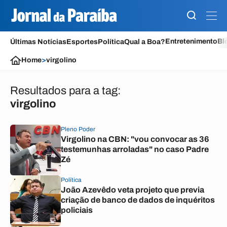
Entretenimento
Bl
Últimas Notícias
Esportes
Política
Qual a Boa?
Home
>
virgolino
Resultados para a tag:
virgolino
Pleno Poder
Virgolino na CBN: "vou convocar as 36
testemunhas arroladas" no caso Padre
Zé
Política
João Azevêdo veta projeto que previa
criação de banco de dados de inquéritos
policiais