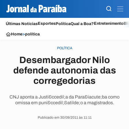
Esportes
Entretenimento
Bl
Últimas Notícias
Política
Qual a Boa?
Home
>
política
POLÍTICA
Desembargador Nilo
defende autonomia das
corregedorias
CNJ aponta a Justi&ccedil;a da Para&iacute;ba como
omissa em puni&ccedil;&atilde;o a magistrados.
Publicado em 30/09/2011 às 11:11