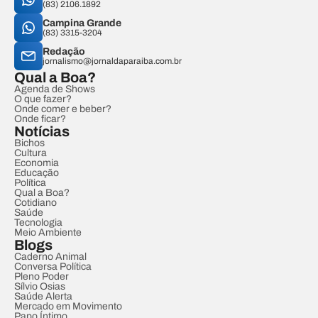
(83) 2106.1892
Campina Grande
(83) 3315-3204
Redação
jornalismo@jornaldaparaiba.com.br
Qual a Boa?
Agenda de Shows
O que fazer?
Onde comer e beber?
Onde ficar?
Notícias
Bichos
Cultura
Economia
Educação
Política
Qual a Boa?
Cotidiano
Saúde
Tecnologia
Meio Ambiente
Blogs
Caderno Animal
Conversa Política
Pleno Poder
Sílvio Osias
Saúde Alerta
Mercado em Movimento
Papo Íntimo