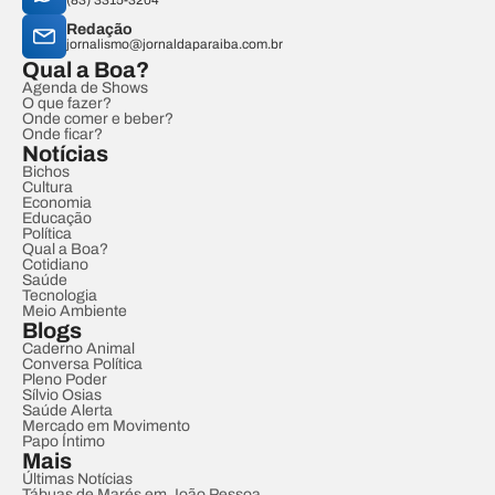
(83) 3315-3204
Redação
jornalismo@jornaldaparaiba.com.br
Qual a Boa?
Agenda de Shows
O que fazer?
Onde comer e beber?
Onde ficar?
Notícias
Bichos
Cultura
Economia
Educação
Política
Qual a Boa?
Cotidiano
Saúde
Tecnologia
Meio Ambiente
Blogs
Caderno Animal
Conversa Política
Pleno Poder
Sílvio Osias
Saúde Alerta
Mercado em Movimento
Papo Íntimo
Mais
Últimas Notícias
Tábuas de Marés em João Pessoa