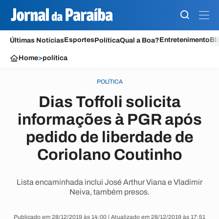
Esportes
Entretenimento
Bl
Últimas Notícias
Política
Qual a Boa?
Home
>
política
POLÍTICA
Dias Toffoli solicita
informações à PGR após
pedido de liberdade de
Coriolano Coutinho
Lista encaminhada inclui José Arthur Viana e Vladimir
Neiva, também presos.
Publicado em 28/12/2019 às 14:00 | Atualizado em 28/12/2019 às 17:51