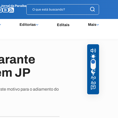
o
o
Jornal da Paraíba
Jornal da Paraíba
Editorias
Mais
Editais
arante
em JP
xiste motivo para o adiamento do