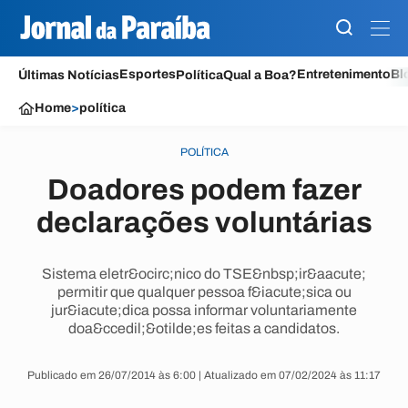
Esportes
Entretenimento
Bl
Últimas Notícias
Política
Qual a Boa?
Home
>
política
POLÍTICA
Doadores podem fazer
declarações voluntárias
Sistema eletr&ocirc;nico do TSE&nbsp;ir&aacute;
permitir que qualquer pessoa f&iacute;sica ou
jur&iacute;dica possa informar voluntariamente
doa&ccedil;&otilde;es feitas a candidatos.
Publicado em 26/07/2014 às 6:00 | Atualizado em 07/02/2024 às 11:17