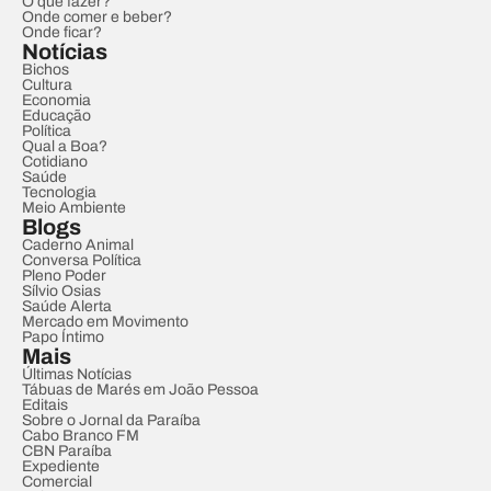
O que fazer?
Onde comer e beber?
Onde ficar?
Notícias
Bichos
Cultura
Economia
Educação
Política
Qual a Boa?
Cotidiano
Saúde
Tecnologia
Meio Ambiente
Blogs
Caderno Animal
Conversa Política
Pleno Poder
Sílvio Osias
Saúde Alerta
Mercado em Movimento
Papo Íntimo
Mais
Últimas Notícias
Tábuas de Marés em João Pessoa
Editais
Sobre o Jornal da Paraíba
Cabo Branco FM
CBN Paraíba
Expediente
Comercial