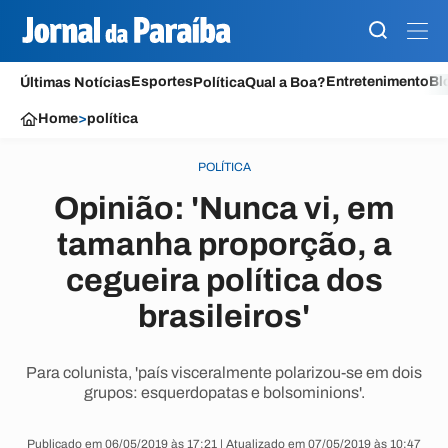
Esportes
Entretenimento
Bl
Últimas Notícias
Política
Qual a Boa?
Home
>
política
POLÍTICA
Opinião: 'Nunca vi, em
tamanha proporção, a
cegueira política dos
brasileiros'
Para colunista, 'país visceralmente polarizou-se em dois
grupos: esquerdopatas e bolsominions'.
Publicado em 06/05/2019 às 17:21 | Atualizado em 07/05/2019 às 10:47