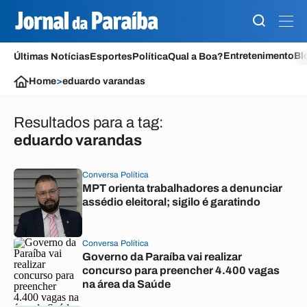
Entretenimento
Bl
Últimas Notícias
Esportes
Política
Qual a Boa?
Home
>
eduardo varandas
Resultados para a tag:
eduardo varandas
Conversa Política
MPT orienta trabalhadores a denunciar
assédio eleitoral; sigilo é garatindo
Conversa Política
Governo da Paraíba vai realizar
concurso para preencher 4.400 vagas
na área da Saúde