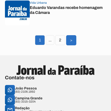
Vida Urbana
Eduardo Varandas recebe homenagem
da Câmara
1
...
2
>
Contate-nos
João Pessoa
(83) 2106.1892
Campina Grande
(83) 3315-3204
Redação