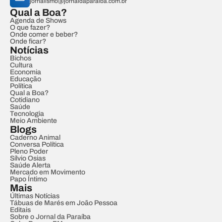
jornalismo@jornaldaparaiba.com.br
Qual a Boa?
Agenda de Shows
O que fazer?
Onde comer e beber?
Onde ficar?
Notícias
Bichos
Cultura
Economia
Educação
Política
Qual a Boa?
Cotidiano
Saúde
Tecnologia
Meio Ambiente
Blogs
Caderno Animal
Conversa Política
Pleno Poder
Sílvio Osias
Saúde Alerta
Mercado em Movimento
Papo Íntimo
Mais
Últimas Notícias
Tábuas de Marés em João Pessoa
Editais
Sobre o Jornal da Paraíba