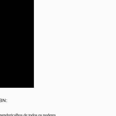
CBN:
penduricalhos de todos os poderes