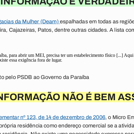
 INFORMAÇÃO É VERDADEI
egacias da Mulher (Deam)
espalhadas em todas as regiõ
ra, Cajazeiras, Patos, dentre outras cidades. A lista c
ba, para abrir um MEI, precisa ter um estabelecimento físico [...] Aq
iste essa exigência fora de lugar.
to pelo PSDB ao Governo da Paraíba
INFORMAÇÃO NÃO É BEM AS
ementar nº 123, de 14 de dezembro de 2006
, o Micro E
própria residência como endereço comercial se a ativid