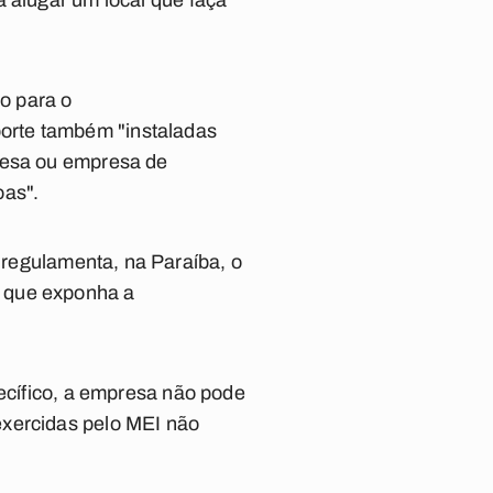
a alugar um local que faça
io para o
orte também "instaladas
presa ou empresa de
oas".
regulamenta, na Paraíba, o
a que exponha a
.
pecífico, a empresa não pode
exercidas pelo MEI não