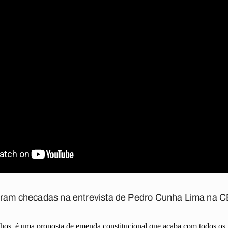
foram checadas na entrevista de Pedro Cunha Lima na 
hos, é uma proposta de emenda constitucional que acaba com todos os 