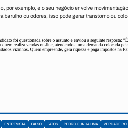
o, por exemplo, e o seu negócio envolve movimentação
a barulho ou odores, isso pode gerar transtorno ou col
didato foi questionada sobre o assunto e enviou a seguinte resposta:
ra quem realiza vendas on-line, atendendo a uma demanda colocada pe
tados vizinhos. Quem empreende, gera riqueza e paga impostos na Par
ENTREVISTA
FALSO
FATOS
PEDRO CUNHA LIMA
VERDADEIRO