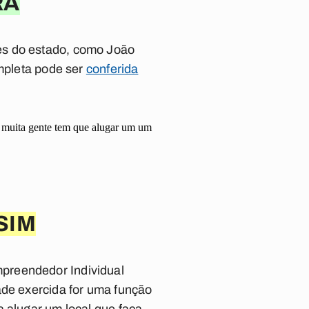
RA
es do estado, como João
ompleta pode ser
conferida
ui muita gente tem que alugar um um
SIM
mpreendedor Individual
ade exercida for uma função