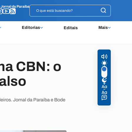
o
o
Jornal da Paraíba
Jornal da Paraíba
Editorias
Mais
Editais
na CBN: o
falso
eiros. Jornal da Paraíba e Bode