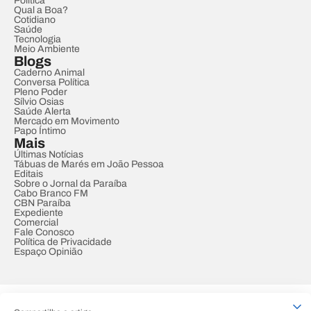
Política
Qual a Boa?
Cotidiano
Saúde
Tecnologia
Meio Ambiente
Blogs
Caderno Animal
Conversa Política
Pleno Poder
Sílvio Osias
Saúde Alerta
Mercado em Movimento
Papo Íntimo
Mais
Últimas Notícias
Tábuas de Marés em João Pessoa
Editais
Sobre o Jornal da Paraíba
Cabo Branco FM
CBN Paraíba
Expediente
Comercial
Fale Conosco
Política de Privacidade
Espaço Opinião
© REDE PARAÍBA DE COMUNICAÇÃO