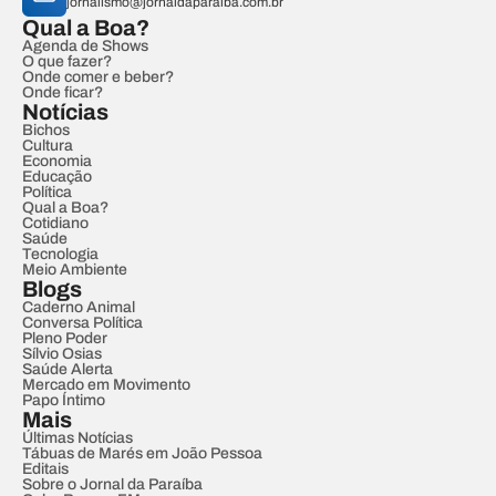
jornalismo@jornaldaparaiba.com.br
Qual a Boa?
Agenda de Shows
O que fazer?
Onde comer e beber?
Onde ficar?
Notícias
Bichos
Cultura
Economia
Educação
Política
Qual a Boa?
Cotidiano
Saúde
Tecnologia
Meio Ambiente
Blogs
Caderno Animal
Conversa Política
Pleno Poder
Sílvio Osias
Saúde Alerta
Mercado em Movimento
Papo Íntimo
Mais
Últimas Notícias
Tábuas de Marés em João Pessoa
Editais
Sobre o Jornal da Paraíba