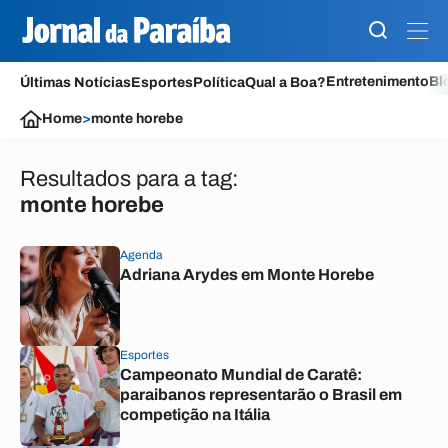
Entretenimento
Bl
Últimas Notícias
Esportes
Política
Qual a Boa?
Home
>
monte horebe
Resultados para a tag:
monte horebe
Agenda
Adriana Arydes em Monte Horebe
Esportes
Campeonato Mundial de Caratê:
paraibanos representarão o Brasil em
competição na Itália