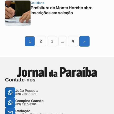
Cotidiano
Prefeitura de Monte Horebe abre
inscrições em seleção
1
2
3
...
4
>
Contate-nos
João Pessoa
(83) 2106.1892
Campina Grande
(83) 3315-3204
Redação