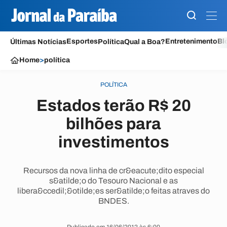
Esportes
Entretenimento
Bl
Últimas Notícias
Política
Qual a Boa?
Home
>
política
POLÍTICA
Estados terão R$ 20
bilhões para
investimentos
Recursos da nova linha de cr&eacute;dito especial
s&atilde;o do Tesouro Nacional e as
libera&ccedil;&otilde;es ser&atilde;o feitas atraves do
BNDES.