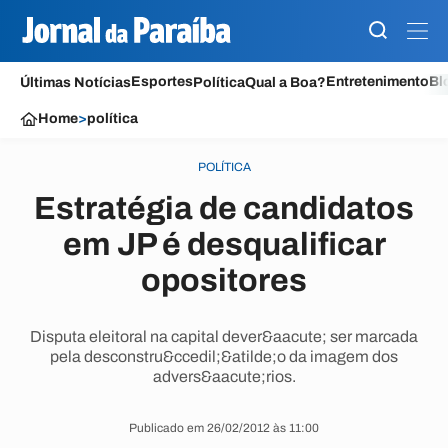
Esportes
Entretenimento
Bl
Últimas Notícias
Política
Qual a Boa?
Home
>
política
POLÍTICA
Estratégia de candidatos
em JP é desqualificar
opositores
Disputa eleitoral na capital dever&aacute; ser marcada
pela desconstru&ccedil;&atilde;o da imagem dos
advers&aacute;rios.
Publicado em 26/02/2012 às 11:00