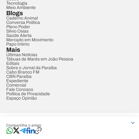
Tecnologia
Meio Ambiente
Blogs
Caderno Animal
Conversa Política
Pleno Poder
Sílvio Osias
Saúde Alerta
Mercado em Movimento
Papo Íntimo
Mais
Últimas Notícias
Tábuas de Marés em João Pessoa
Editais
Sobre o Jornal da Paraíba
Cabo Branco FM
CBN Paraíba
Expediente
Comercial
Fale Conosco
Política de Privacidade
Espaço Opinião
© REDE PARAÍBA DE COMUNICAÇÃO
Compartilhe o artigo
Developed by
Designed by